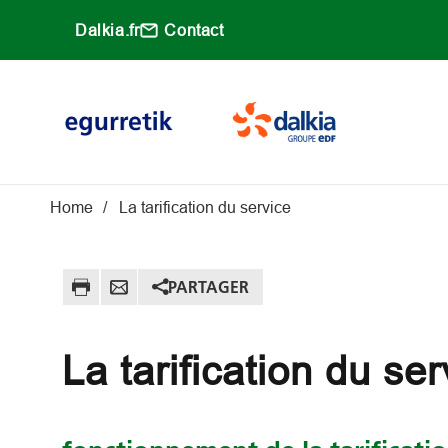
Aller au contenu principal
Dalkia.fr
Contact
Main navigati
Fil d'Ariane
Home
La tarification du service
PARTAGER
La tarification du ser