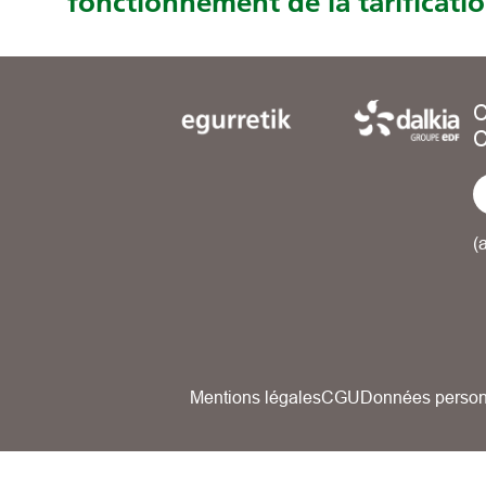
fonctionnement de la tarificati
C
C
(
Mentions légales
CGU
Données person