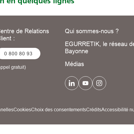
on en quelques lignes
entre de Relations
Qui sommes-nous ?
lient :
EGURRETIK, le réseau de
Bayonne
0 800 80 93
Médias
appel gratuit)
nelles
Cookies
Choix des consentements
Crédits
Accessibilité 